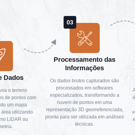
03
Processamento das
Informações
e Dados
Os dados brutos capturados são
processados em softwares
voa o terreno
A
especializados, transformando a
es de pontos com
é
nuvem de pontos em uma
ando um mapa
representação 3D georreferenciada,
 área utilizando
v
pronta para ser utilizada em análises
omo LiDAR ou
técnicas.
metria.