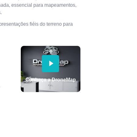
lhada, essencial para mapeamentos,
.
resentações fiéis do terreno para
Conheça a DroneMap
s