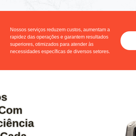
Nossos serviços reduzem custos, aumentam a
rapidez das operações e garantem resultados
superiores, otimizados para atender às
necessidades específicas de diversos setores.
os
 Com
ciência