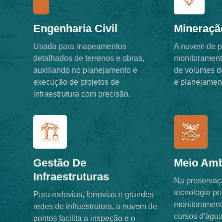
Engenharia Civil
Mineraçã
Usada para mapeamentos
A nuvem de p
detalhados de terrenos e obras,
monitorament
auxiliando no planejamento e
de volumes de
execução de projetos de
e planejamen
infraestrutura com precisão.
Gestão De
Meio Amb
Infraestruturas
Na preservaç
tecnologia pe
Para rodovias, ferrovias e grandes
monitoramento
redes de infraestrutura, a nuvem de
cursos d'água
pontos facilita a inspeção e o