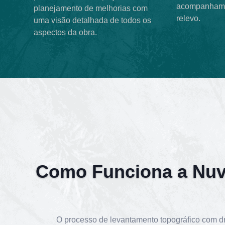
acompanhame
planejamento de melhorias com
relevo.
uma visão detalhada de todos os
aspectos da obra.
Como Funciona a Nuv
O processo de levantamento topográfico com dr