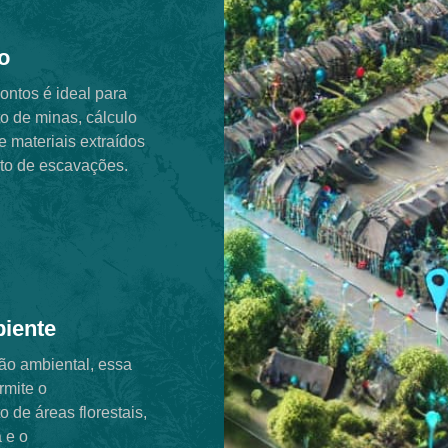
o
ontos é ideal para
o de minas, cálculo
 materiais extraídos
to de escavações.
iente
ão ambiental, essa
rmite o
 de áreas florestais,
 e o