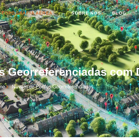
 TOPOGRAFIA AÉREA
SOBRE NÓS
BLOG
s Georreferenciadas com 
me
Nuvem de Pontos Georreferenciadas