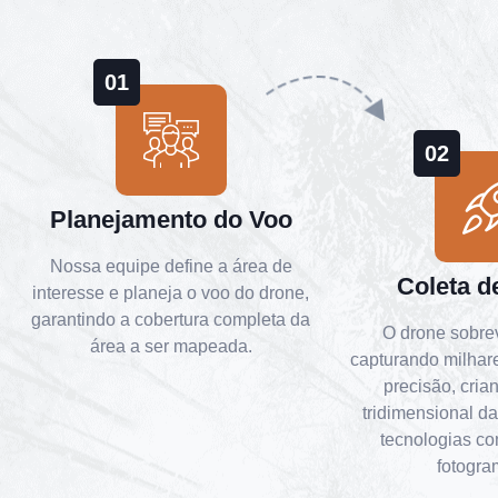
01
02
Planejamento do Voo
Nossa equipe define a área de
Coleta d
interesse e planeja o voo do drone,
garantindo a cobertura completa da
O drone sobre
área a ser mapeada.
capturando milhar
precisão, cri
tridimensional da
tecnologias c
fotogra