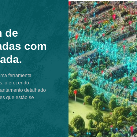
m de
iadas com
ada.
uma ferramenta
s, oferecendo
evantamento detalhado
res que estão se