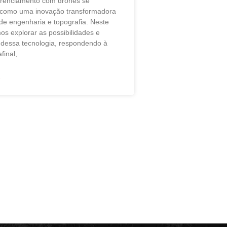
erenciamento com drones se
 como uma inovação transformadora
de engenharia e topografia. Neste
mos explorar as possibilidades e
dessa tecnologia, respondendo à
final,
»