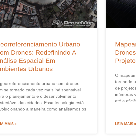
eorreferenciamento Urbano
Mapea
om Drones: Redefinindo A
Drones
nálise Espacial Em
Projet
mbientes Urbanos
O mapeame
tornando 
georreferenciamento urbano com drones
de projeto
m se tornado cada vez mais indispensável
inúmeras v
ra o planejamento e o desenvolvimento
até a efici
stentável das cidades. Essa tecnologia está
volucionando a maneira como analisamos os
IA MAIS »
LEIA MAIS 