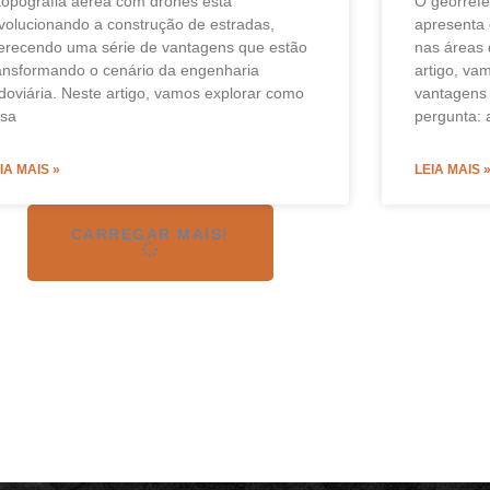
topografia aérea com drones está
O georref
volucionando a construção de estradas,
apresenta
erecendo uma série de vantagens que estão
nas áreas 
ansformando o cenário da engenharia
artigo, va
doviária. Neste artigo, vamos explorar como
vantagens 
ssa
pergunta: a
IA MAIS »
LEIA MAIS 
CARREGAR MAIS!