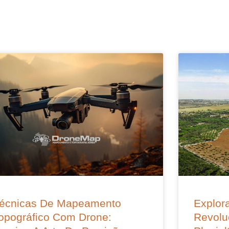
écnicas De Mapeamento
Explora
opográfico Com Drone:
Revolu