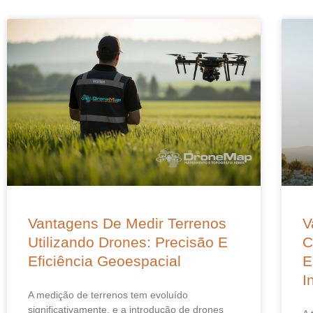
Vantagens De Medir Terrenos
V
Utilizando Drones: Precisão E
C
Eficiência Geoespacial
E
I
A medição de terrenos tem evoluído
significativamente, e a introdução de drones