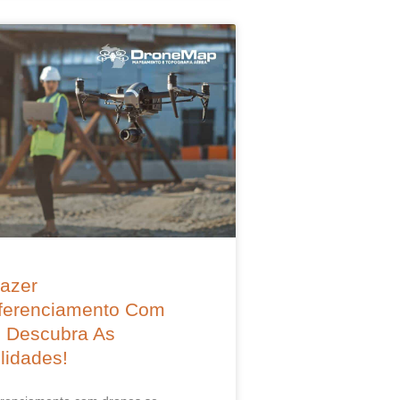
azer
ferenciamento Com
 Descubra As
lidades!