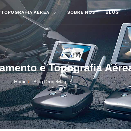
 TOPOGRAFIA AÉREA
SOBRE NÓS
BLOG
amento e Topografia Aére
Home
Blog DroneMap