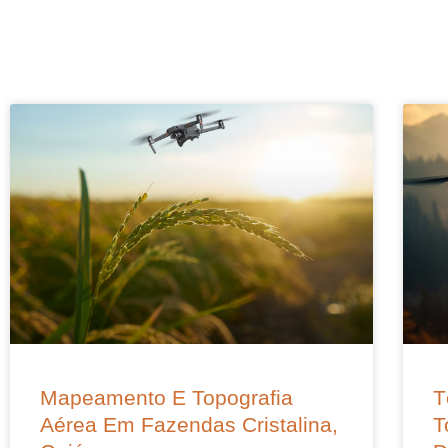
Mapeamento E Topografia
T
Aérea Em Fazendas Cristalina,
T