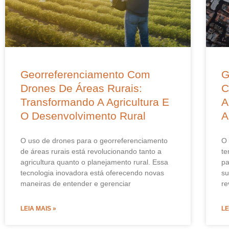
Georreferenciamento Com
G
Drones De Áreas Rurais:
C
Transformando A Agricultura E
A
O Desenvolvimento Rural
A
O uso de drones para o georreferenciamento
O 
de áreas rurais está revolucionando tanto a
te
agricultura quanto o planejamento rural. Essa
pa
tecnologia inovadora está oferecendo novas
su
maneiras de entender e gerenciar
re
LEIA MAIS »
LE