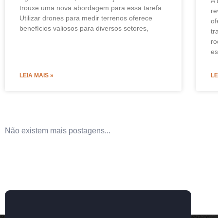
A 
trouxe uma nova abordagem para essa tarefa.
re
Utilizar drones para medir terrenos oferece
of
benefícios valiosos para diversos setores,
tr
ro
e
LEIA MAIS »
LE
Não existem mais postagens...