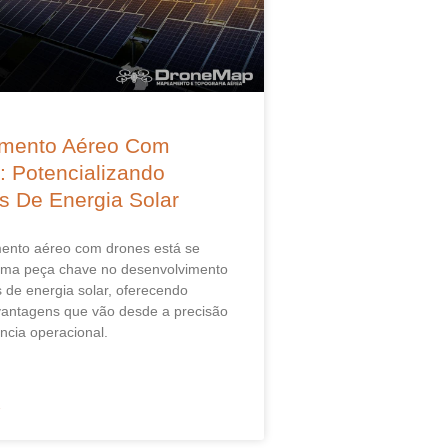
mento Aéreo Com
: Potencializando
os De Energia Solar
nto aéreo com drones está se
uma peça chave no desenvolvimento
s de energia solar, oferecendo
antagens que vão desde a precisão
ência operacional.
»