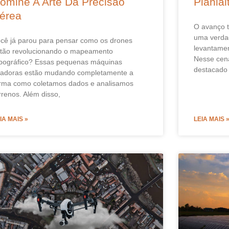
omine A Arte Da Precisão
Plania
érea
O avanço t
uma verdad
cê já parou para pensar como os drones
levantament
tão revolucionando o mapeamento
Nesse cená
pográfico? Essas pequenas máquinas
destacado
adoras estão mudando completamente a
rma como coletamos dados e analisamos
rrenos. Além disso,
IA MAIS »
LEIA MAIS 