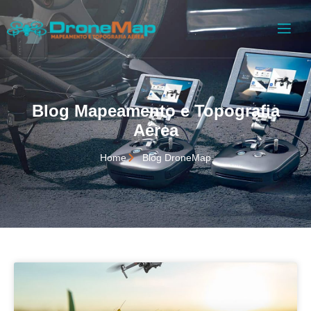
Blog Mapeamento e Topografia
Aérea
Home
Blog DroneMap