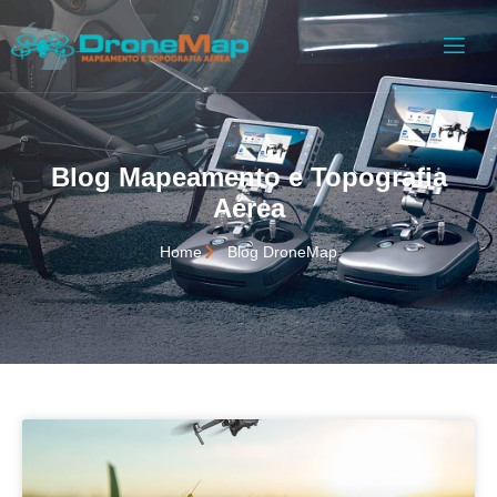
Blog Mapeamento e Topografia
Aérea
Home
Blog DroneMap