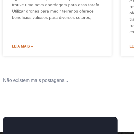
A 
trouxe uma nova abordagem para essa tarefa.
re
Utilizar drones para medir terrenos oferece
of
benefícios valiosos para diversos setores,
tr
ro
e
LEIA MAIS »
LE
Não existem mais postagens...