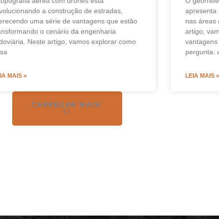
topografia aérea com drones está
O georref
volucionando a construção de estradas,
apresenta
erecendo uma série de vantagens que estão
nas áreas 
ansformando o cenário da engenharia
artigo, va
doviária. Neste artigo, vamos explorar como
vantagens 
ssa
pergunta: a
IA MAIS »
LEIA MAIS 
CARREGAR MAIS!