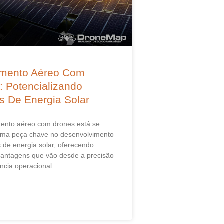
mento Aéreo Com
: Potencializando
os De Energia Solar
nto aéreo com drones está se
uma peça chave no desenvolvimento
s de energia solar, oferecendo
antagens que vão desde a precisão
ência operacional.
»