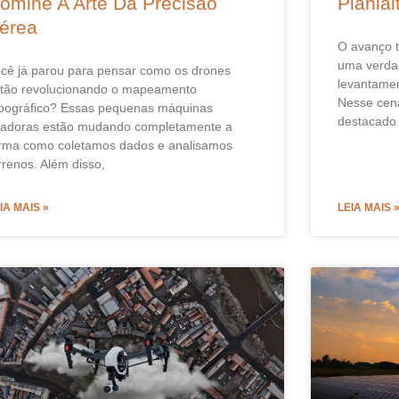
omine A Arte Da Precisão
Plania
érea
O avanço t
uma verdad
cê já parou para pensar como os drones
levantament
tão revolucionando o mapeamento
Nesse cená
pográfico? Essas pequenas máquinas
destacado
adoras estão mudando completamente a
rma como coletamos dados e analisamos
rrenos. Além disso,
IA MAIS »
LEIA MAIS 