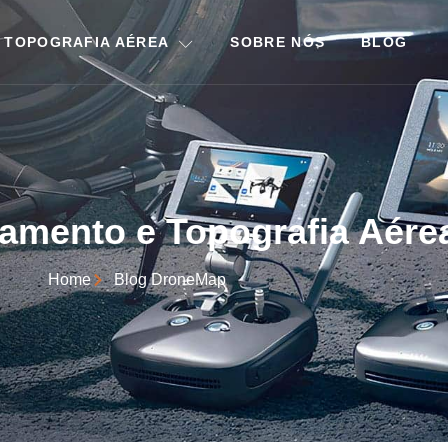
 TOPOGRAFIA AÉREA
SOBRE NÓS
BLOG
amento e Topografia Aére
Home
Blog DroneMap