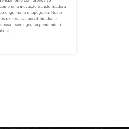
erenciamento com drones se
 como uma inovação transformadora
de engenharia e topografia. Neste
mos explorar as possibilidades e
dessa tecnologia, respondendo à
final,
»