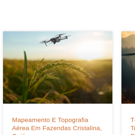
Mapeamento E Topografia
T
Aérea Em Fazendas Cristalina,
T