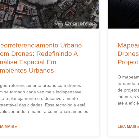
eorreferenciamento Urbano
Mapea
om Drones: Redefinindo A
Drones
nálise Espacial Em
Projet
mbientes Urbanos
O mapeame
tornando 
georreferenciamento urbano com drones
de projeto
m se tornado cada vez mais indispensável
inúmeras v
ra o planejamento e o desenvolvimento
até a efici
stentável das cidades. Essa tecnologia está
volucionando a maneira como analisamos os
IA MAIS »
LEIA MAIS 