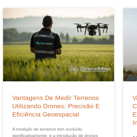
Vantagens De Medir Terrenos
V
Utilizando Drones: Precisão E
C
Eficiência Geoespacial
E
I
A medição de terrenos tem evoluído
significativamente, e a introdução de drones