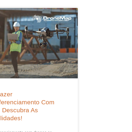
azer
ferenciamento Com
 Descubra As
lidades!