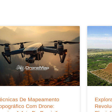
écnicas De Mapeamento
Explora
opográfico Com Drone:
Revolu