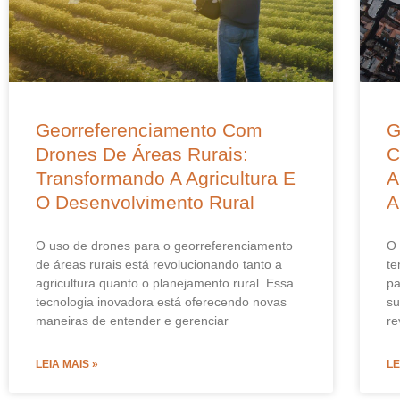
Georreferenciamento Com
G
Drones De Áreas Rurais:
C
Transformando A Agricultura E
A
O Desenvolvimento Rural
A
O uso de drones para o georreferenciamento
O 
de áreas rurais está revolucionando tanto a
te
agricultura quanto o planejamento rural. Essa
pa
tecnologia inovadora está oferecendo novas
su
maneiras de entender e gerenciar
re
LEIA MAIS »
LE