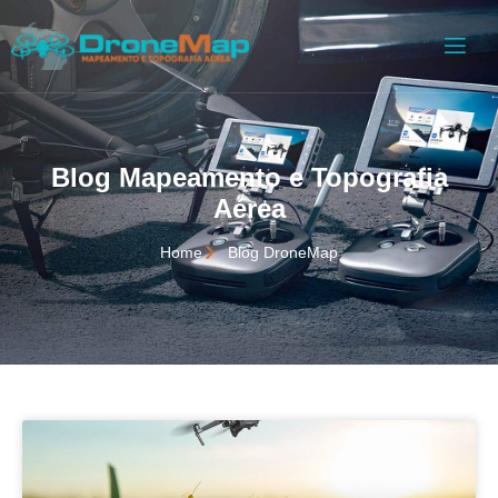
Blog Mapeamento e Topografia
Aérea
Home
Blog DroneMap