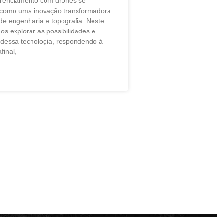
erenciamento com drones se
 como uma inovação transformadora
de engenharia e topografia. Neste
mos explorar as possibilidades e
dessa tecnologia, respondendo à
final,
»