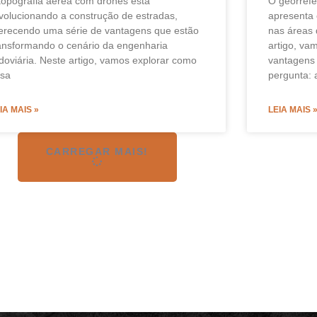
topografia aérea com drones está
O georref
volucionando a construção de estradas,
apresenta
erecendo uma série de vantagens que estão
nas áreas 
ansformando o cenário da engenharia
artigo, va
doviária. Neste artigo, vamos explorar como
vantagens 
ssa
pergunta: a
IA MAIS »
LEIA MAIS 
CARREGAR MAIS!