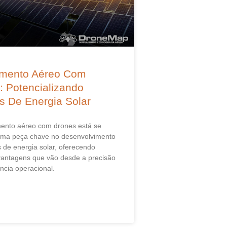
mento Aéreo Com
: Potencializando
os De Energia Solar
nto aéreo com drones está se
uma peça chave no desenvolvimento
s de energia solar, oferecendo
antagens que vão desde a precisão
ência operacional.
»