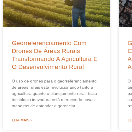
Georreferenciamento Com
G
Drones De Áreas Rurais:
C
Transformando A Agricultura E
A
O Desenvolvimento Rural
A
O uso de drones para o georreferenciamento
O 
de áreas rurais está revolucionando tanto a
te
agricultura quanto o planejamento rural. Essa
pa
tecnologia inovadora está oferecendo novas
su
maneiras de entender e gerenciar
re
LEIA MAIS »
LE