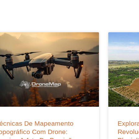
écnicas De Mapeamento
Explora
opográfico Com Drone:
Revolu