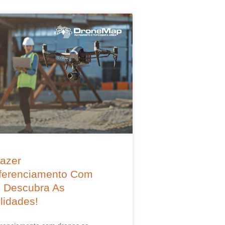
azer
ferenciamento Com
 Descubra As
lidades!