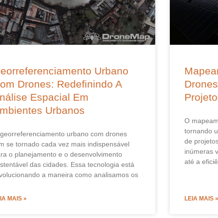
eorreferenciamento Urbano
Mapea
om Drones: Redefinindo A
Drones
nálise Espacial Em
Projet
mbientes Urbanos
O mapeame
tornando 
georreferenciamento urbano com drones
de projeto
m se tornado cada vez mais indispensável
inúmeras v
ra o planejamento e o desenvolvimento
até a efici
stentável das cidades. Essa tecnologia está
volucionando a maneira como analisamos os
IA MAIS »
LEIA MAIS 