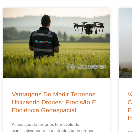
Vantagens De Medir Terrenos
V
Utilizando Drones: Precisão E
C
Eficiência Geoespacial
E
I
A medição de terrenos tem evoluído
significativamente, e a introdução de drones