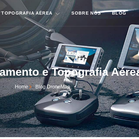
 TOPOGRAFIA AÉREA
SOBRE NÓS
BLOG
amento e Topografia Aére
Home
Blog DroneMap