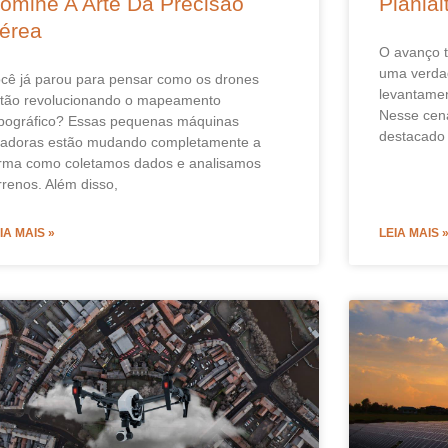
omine A Arte Da Precisão
Plania
érea
O avanço t
uma verdad
cê já parou para pensar como os drones
levantament
tão revolucionando o mapeamento
Nesse cená
pográfico? Essas pequenas máquinas
destacado
adoras estão mudando completamente a
rma como coletamos dados e analisamos
rrenos. Além disso,
IA MAIS »
LEIA MAIS 