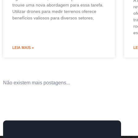
A 
trouxe uma nova abordagem para essa tarefa.
re
Utilizar drones para medir terrenos oferece
of
benefícios valiosos para diversos setores,
tr
ro
e
LEIA MAIS »
LE
Não existem mais postagens...