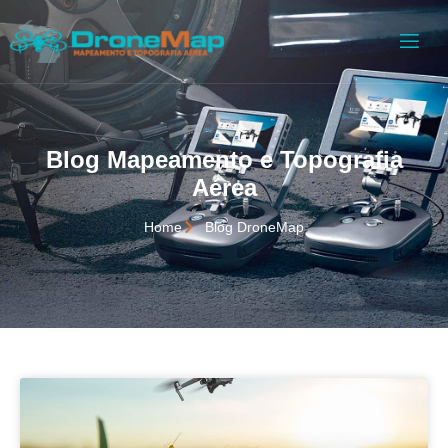
Blog Mapeamento e Topografia
Aérea
Home
Blog DroneMap