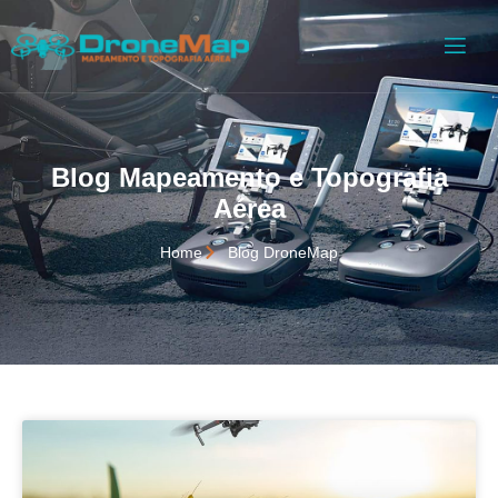
Blog Mapeamento e Topografia
Aérea
Home
Blog DroneMap