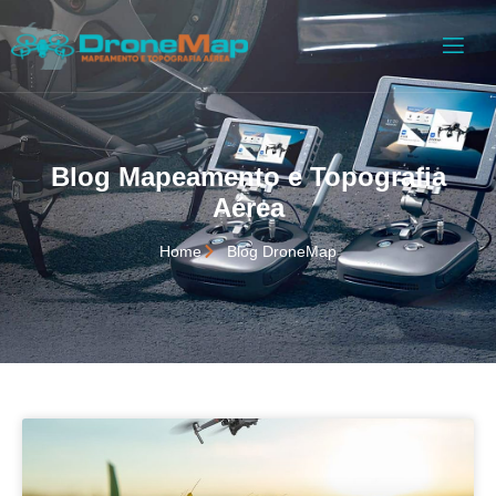
Blog Mapeamento e Topografia
Aérea
Home
Blog DroneMap