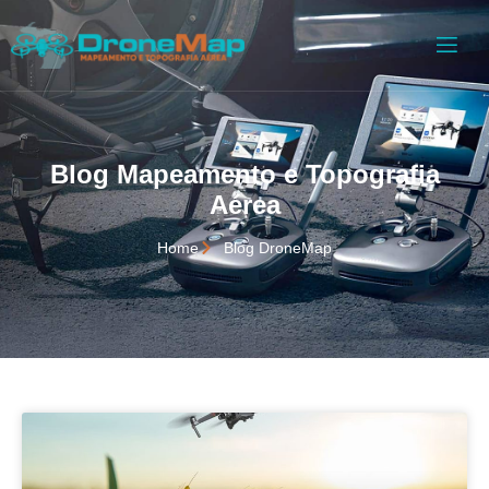
Blog Mapeamento e Topografia
Aérea
Home
Blog DroneMap