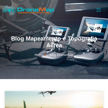
Blog Mapeamento e Topografia
Aérea
Home
Blog DroneMap