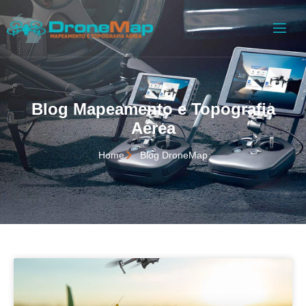
Blog Mapeamento e Topografia
Aérea
Home
Blog DroneMap