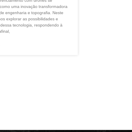
erenciamento com drones se
 como uma inovação transformadora
de engenharia e topografia. Neste
mos explorar as possibilidades e
dessa tecnologia, respondendo à
final,
»