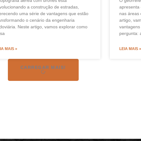
topografia aérea com drones está
O georref
volucionando a construção de estradas,
apresenta
erecendo uma série de vantagens que estão
nas áreas 
ansformando o cenário da engenharia
artigo, va
doviária. Neste artigo, vamos explorar como
vantagens 
ssa
pergunta: a
IA MAIS »
LEIA MAIS 
CARREGAR MAIS!