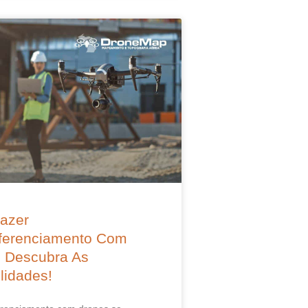
azer
ferenciamento Com
 Descubra As
lidades!