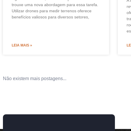
A 
trouxe uma nova abordagem para essa tarefa.
re
Utilizar drones para medir terrenos oferece
of
benefícios valiosos para diversos setores,
tr
ro
e
LEIA MAIS »
LE
Não existem mais postagens...