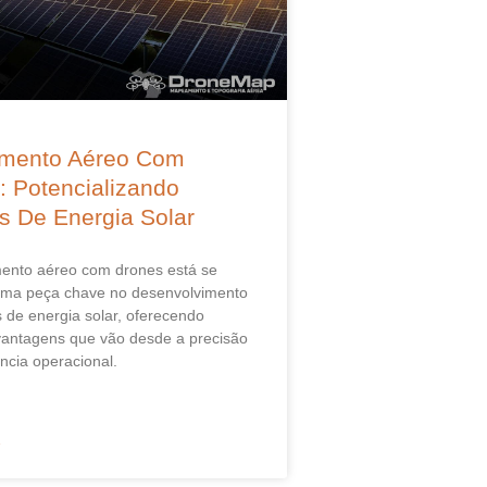
mento Aéreo Com
: Potencializando
os De Energia Solar
nto aéreo com drones está se
uma peça chave no desenvolvimento
s de energia solar, oferecendo
antagens que vão desde a precisão
ência operacional.
»