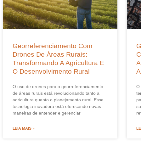
Georreferenciamento Com
G
Drones De Áreas Rurais:
C
Transformando A Agricultura E
A
O Desenvolvimento Rural
A
O uso de drones para o georreferenciamento
O 
de áreas rurais está revolucionando tanto a
te
agricultura quanto o planejamento rural. Essa
pa
tecnologia inovadora está oferecendo novas
su
maneiras de entender e gerenciar
re
LEIA MAIS »
LE