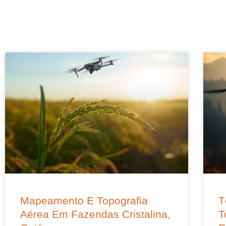
Mapeamento E Topografia
T
Aérea Em Fazendas Cristalina,
T