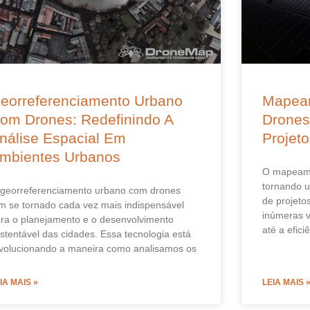
eorreferenciamento Urbano
Mapea
om Drones: Redefinindo A
Drones
nálise Espacial Em
Projet
mbientes Urbanos
O mapeame
tornando 
georreferenciamento urbano com drones
de projeto
m se tornado cada vez mais indispensável
inúmeras v
ra o planejamento e o desenvolvimento
até a efici
stentável das cidades. Essa tecnologia está
volucionando a maneira como analisamos os
IA MAIS »
LEIA MAIS 