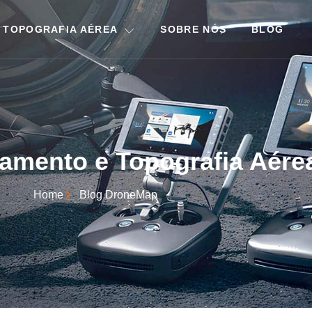
 TOPOGRAFIA AÉREA
SOBRE NÓS
BLOG
amento e Topografia Aére
Home
Blog DroneMap