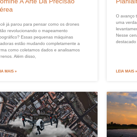
omine A Arte Da Precisão
Plania
érea
O avanço t
uma verdad
cê já parou para pensar como os drones
levantament
tão revolucionando o mapeamento
Nesse cená
pográfico? Essas pequenas máquinas
destacado
adoras estão mudando completamente a
rma como coletamos dados e analisamos
rrenos. Além disso,
IA MAIS »
LEIA MAIS 