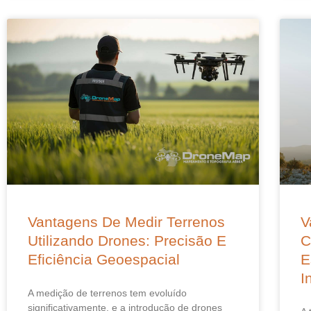
Vantagens De Medir Terrenos
V
Utilizando Drones: Precisão E
C
Eficiência Geoespacial
E
I
A medição de terrenos tem evoluído
significativamente, e a introdução de drones