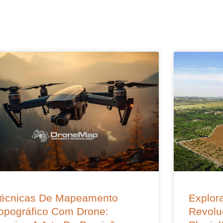
écnicas De Mapeamento
Explora
opográfico Com Drone:
Revolu